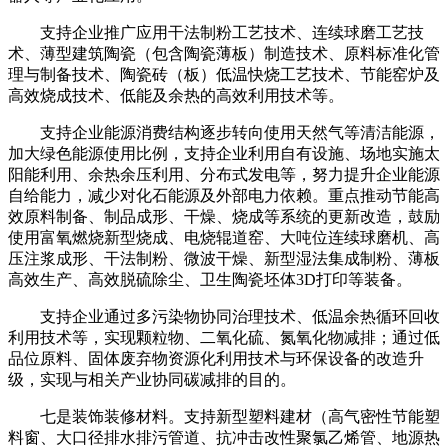
支持企业推广应用干法制粉工艺技术、连续球磨工艺技
术、薄型建筑陶瓷（包含陶瓷薄板）制造技术、原料标准化管
理与制备技术、陶瓷砖（板）低温快烧工艺技术、节能窑炉及
高效烧成技术、低能及余热的高效利用技术等。
支持企业能源消费结构逐步转向使用天然气等清洁能源，
加大绿色能源使用比例，支持企业利用自有设施、场地实施太
阳能利用、余热余压利用、分布式发电等，努力提升企业能源
自给能力，减少对化石能源及外部电力依赖。重点推动节能高
效原料制备、制品成形、干燥、烧成等系统的更新改造，鼓励
使用富氧燃烧新型烧成、电烧辊道窑、大吨位连续球磨机、高
压注浆成形、干法制粉、微波干燥、新型湿法集成制粉、薄板
高效生产、高效脱硫除尘、卫生陶瓷坯体3D打印等装备。
支持企业通过多污染物协同治理技术、低温余热循环回收
利用技术等，实现颗粒物、二氧化硫、氮氧化物减排；通过低
品位原料、固体废弃物资源化利用技术与环保设备的改造升
级，实现与相关产业协同碳减排的目的。
七是装饰装修材料。支持新型塑料建材（高气密性节能塑
料窗、大口径排水排污管道、抗冲击改性聚氯乙烯管、地源热