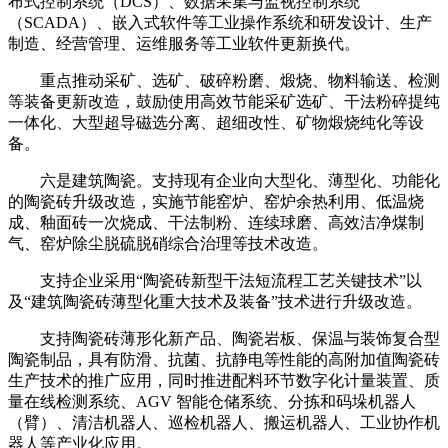
布式控制系统（DCS）、数据采集与监视控制系统
（SCADA）、嵌入式软件等工业操作系统和研发设计、生产
制造、经营管理、运维服务等工业软件更新换代。
重点推动采矿、选矿、破碎粉磨、煅烧、物料输送、检测
等装备更新改造，鼓励使用高效节能采矿选矿、干法粉碎提纯
一体化、大型超导磁选分离、超细改性、矿物煅烧纯化等设
备。
六是建筑陶瓷。支持现有企业向大型化、薄型化、功能化
的陶瓷砖升级改造，实施节能窑炉、窑炉余热利用、低温烧
成、釉面砖一次烧成、干法制粉、连续球磨、高效洁净煤制
气、窑炉除尘脱硫脱硝综合治理等技术改造。
支持企业采用“陶瓷砖新型干法短流程工艺关键技术”以
及“建筑陶瓷砖薄型化重大技术及装备”技术进行升级改造。
支持陶瓷砖薄形化新产品、陶瓷岩板、保温与装饰复合型
陶瓷制品，具有防滑、抗菌、抗静电等性能的高附加值陶瓷砖
生产技术的推广应用，同时推进配料环节数字化计量装置、质
量在线检测系统、AGV 智能仓储系统、分拣和码垛机器人
（臂）、清洁机器人、巡检机器人、搬运机器人、工业协作机
器人等产业化应用。