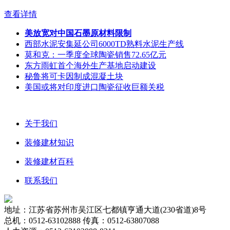
查看详情
美放宽对中国石墨原材料限制
西部水泥安集延公司6000TD熟料水泥生产线
莫和克：一季度全球陶瓷销售72.65亿元
东方雨虹首个海外生产基地启动建设
秘鲁将可卡因制成混凝土块
美国或将对印度进口陶瓷征收巨额关税
关于我们
装修建材知识
装修建材百科
联系我们
地址：江苏省苏州市吴江区七都镇亨通大道(230省道)8号
总机：0512-63102888 传真：0512-63807088