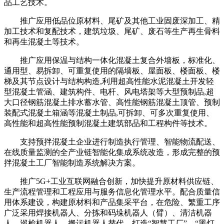
品工艺技术。
推广应用低品位原材料、尾矿及其他工业固废深加工、精
加工技术和复配技术，建筑垃圾、尾矿、废石等生产再生骨料
和再生混凝土等技术。
推广应用保温与结构一体化混凝土复合外墙板，标准化、
通用型、易拆卸、可重复使用的隔墙板、屋面板、楼面板、楼
梯及其节点设计与结构构造,利用超高性能水泥混凝土开发轻
型混凝土管涵、建筑构件、电杆、风电塔架等大型预制品,超
大口径钢筋混凝土排水蓄水管、高性能钢筋混凝土顶管、预制
装配式混凝土箱涵等混凝土制品,可拆卸、可多次重复使用、
高性能和超高性能预制混凝土建筑部品和工程构件等技术。
支持预拌混凝土企业进行制造执行管理、智能物流配送、
在线质量监测的全产业链智能化集成系统改造，形成完整的预
拌混凝土工厂智能制造系统解决方案。
推广5G+工业互联网融合创新，加快提升原材料供应链、
生产流程管理和工程应用与服务信息化管理水平。配合质量信
用体系建设，构建原材料和产品集采平台，在危险、繁重工序
广泛采用焊接机器人、分拣和码垛机器人（臂）、清洁机器
人、巡检机器人、搬运机器人替代，打造“智慧工厂”、“黑灯