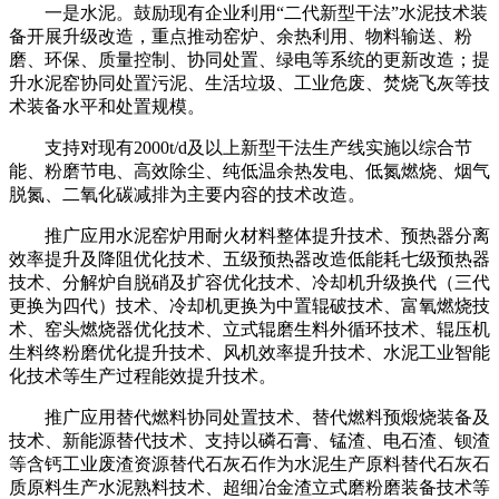
一是水泥。鼓励现有企业利用“二代新型干法”水泥技术装
备开展升级改造，重点推动窑炉、余热利用、物料输送、粉
磨、环保、质量控制、协同处置、绿电等系统的更新改造；提
升水泥窑协同处置污泥、生活垃圾、工业危废、焚烧飞灰等技
术装备水平和处置规模。
支持对现有2000t/d及以上新型干法生产线实施以综合节
能、粉磨节电、高效除尘、纯低温余热发电、低氮燃烧、烟气
脱氮、二氧化碳减排为主要内容的技术改造。
推广应用水泥窑炉用耐火材料整体提升技术、预热器分离
效率提升及降阻优化技术、五级预热器改造低能耗七级预热器
技术、分解炉自脱硝及扩容优化技术、冷却机升级换代（三代
更换为四代）技术、冷却机更换为中置辊破技术、富氧燃烧技
术、窑头燃烧器优化技术、立式辊磨生料外循环技术、辊压机
生料终粉磨优化提升技术、风机效率提升技术、水泥工业智能
化技术等生产过程能效提升技术。
推广应用替代燃料协同处置技术、替代燃料预煅烧装备及
技术、新能源替代技术、支持以磷石膏、锰渣、电石渣、钡渣
等含钙工业废渣资源替代石灰石作为水泥生产原料替代石灰石
质原料生产水泥熟料技术、超细冶金渣立式磨粉磨装备技术等