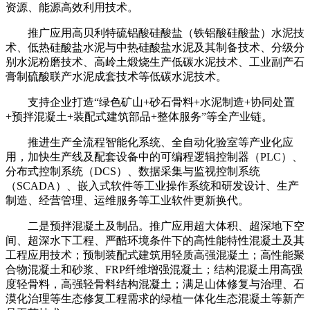
资源、能源高效利用技术。
推广应用高贝利特硫铝酸硅酸盐（铁铝酸硅酸盐）水泥技
术、低热硅酸盐水泥与中热硅酸盐水泥及其制备技术、分级分
别水泥粉磨技术、高岭土煅烧生产低碳水泥技术、工业副产石
膏制硫酸联产水泥成套技术等低碳水泥技术。
支持企业打造“绿色矿山+砂石骨料+水泥制造+协同处置
+预拌混凝土+装配式建筑部品+整体服务”等全产业链。
推进生产全流程智能化系统、全自动化验室等产业化应
用，加快生产线及配套设备中的可编程逻辑控制器（PLC）、
分布式控制系统（DCS）、数据采集与监视控制系统
（SCADA）、嵌入式软件等工业操作系统和研发设计、生产
制造、经营管理、运维服务等工业软件更新换代。
二是预拌混凝土及制品。推广应用超大体积、超深地下空
间、超深水下工程、严酷环境条件下的高性能特性混凝土及其
工程应用技术；预制装配式建筑用轻质高强混凝土；高性能聚
合物混凝土和砂浆、FRP纤维增强混凝土；结构混凝土用高强
度轻骨料，高强轻骨料结构混凝土；满足山体修复与治理、石
漠化治理等生态修复工程需求的绿植一体化生态混凝土等新产