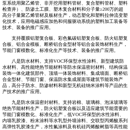
泵系统用聚乙烯管、非开挖用塑料管材、复合塑料管材、塑料
检查井）、防渗土工膜、塑木复合材料和分子量≥200万的超
高分子量聚乙烯管材及板材生产，动态塑化和塑料拉伸流变塑
化技术，应用电磁感应加热和伺服驱动系统的塑料加工装备等
技术、装备的推广应用。
支持覆膜铝塑复合板、彩色氟碳铝塑复合板、防火铝塑复
合板、铝合金模板、断桥铝合金型材等铝合金装饰材料生产，
节能门窗模数化、标准化生产等技术、装备的推广应用。
八是防水材料。支持VOC环保型水性涂料、新型建筑防
水材料、高性能绝热节能材料等防水保温密封材料、结构保温
装饰一体化建筑部件、顶墙一体装饰材料、集成墙面、断桥铝
合金型材、节能门窗、保温防水集成屋面等建筑节能装饰产
品，高分子防水、防渗材料和新型无机硅纳米涂料等产品的生
产技术的推广应用。
九是防水保温密封材料。支持岩棉、玻璃棉、泡沫玻璃等
绝热节能材料生产，防火铝塑复合板以及适应建筑节能需要的
节能门窗模数化、标准化生产，低VOC环保型的水性涂料、
内墙乳胶漆、粉末涂料等水乳型外墙涂料、交联型丙烯酸系列
高弹性乳胶漆生产，水性氟涂料及有机硅丙烯酸树脂等高性能