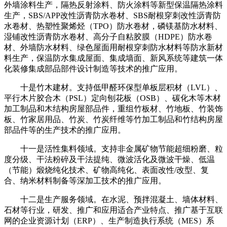
外墙涂料生产，隔热反射涂料、防火涂料等新型保温隔热涂料
生产，SBS/APP改性沥青防水卷材、SBS耐根穿刺改性沥青防
水卷材、热塑性聚烯烃（TPO）防水卷材，磷镁基防水材料、
湿铺改性沥青防水卷材、高分子自粘胶膜（HDPE）防水卷
材、外墙防水材料、绿色屋面用耐根穿刺防水材料等防水新材
料生产，保温防水集成屋面、集成墙面、新风系统等建筑一体
化装修集成部品部件设计制造等技术的推广应用。
十是竹木建材。支持低甲醛环保型单板层积材（LVL）、
平行木片胶合木（PSL）定向刨花板（OSB）、碳化木等木材
加工制品和木结构房屋部品件，重组竹板材、竹地板、竹装饰
板、竹家居用品、竹炭、竹炭纤维等竹加工制品和竹结构房屋
部品件等的生产技术的推广应用。
十一是活性集料领域。支持非金属矿物节能超细粉磨、粒
度分级、干法粉碎及干法提纯、微波活化及微波干燥、低温
（节能）煅烧纯化技术、矿物高纯化、表面改性/改型、复
合、纳米材料制备等深加工技术的推广应用。
十二是生产服务领域。在水泥、预拌混凝土、墙体材料、
石材等行业，研发、推广和应用适合产业特点、推广基于互联
网的企业资源计划（ERP）、生产制造执行系统（MES）系