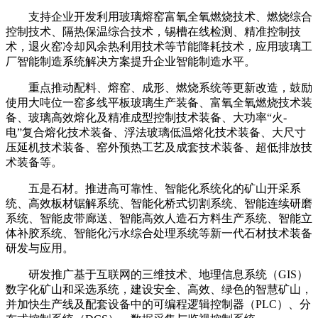
支持企业开发利用玻璃熔窑富氧全氧燃烧技术、燃烧综合
控制技术、隔热保温综合技术，锡槽在线检测、精准控制技
术，退火窑冷却风余热利用技术等节能降耗技术，应用玻璃工
厂智能制造系统解决方案提升企业智能制造水平。
重点推动配料、熔窑、成形、燃烧系统等更新改造，鼓励
使用大吨位一窑多线平板玻璃生产装备、富氧全氧燃烧技术装
备、玻璃高效熔化及精准成型控制技术装备、大功率“火-
电”复合熔化技术装备、浮法玻璃低温熔化技术装备、大尺寸
压延机技术装备、窑外预热工艺及成套技术装备、超低排放技
术装备等。
五是石材。推进高可靠性、智能化系统化的矿山开采系
统、高效板材锯解系统、智能化桥式切割系统、智能连续研磨
系统、智能皮带廊送、智能高效人造石方料生产系统、智能立
体补胶系统、智能化污水综合处理系统等新一代石材技术装备
研发与应用。
研发推广基于互联网的三维技术、地理信息系统（GIS）
数字化矿山和采选系统，建设安全、高效、绿色的智慧矿山，
并加快生产线及配套设备中的可编程逻辑控制器（PLC）、分