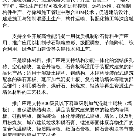
车间”，实现生产过程可视化和远程控制、远程运维，在预制
构件生产、存储和施工管理中融合BIM技术，促进建筑设计、
建造施工与预制混凝土生产、构件运输、装配化施工等深度融
合。
支持企业开展高性能混凝土用优质机制砂石骨料生产应
用，推广应用以机制砂石颗粒整形、级配调整、节能降耗、综
合利用、绿色矿山建设等关键技术和工艺。
三是墙体材料。推广应用支持结构功能一体化的烧结多孔
砖、空心砌块、复合外墙板、石膏板等适用于装配式建筑的部
品化产品；适用于混凝土结构、钢结构、木结构等装配式建筑
配套的磷石膏板、蒸压加气混凝土板、复合建筑墙体等建筑部
品部件；利用磷石膏、煤矸石、粉煤灰、锰渣等再生资源生产
墙体材料的工艺技术。
推广应用支持B06级及以下容重级别加气混凝土砌块（墙
板）、自保温烧结砌块、满足装配式建筑要求的轻质内墙隔
板、硅酸钙板、保温装饰一体化等装配式墙板、墙体，以及利
用粉煤灰、城市建筑垃圾和磷石膏、锰渣等固体废弃物生产的
复合保温砌块、轻质隔墙板、纸面石膏板、磷石膏砌块等节能
利废型新型墙材工艺技术。