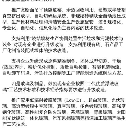
推广宽断面吊平顶隧道窑、余热回收利用、硬塑或半硬塑
真空挤出成型、自动切码运系统、非烧结砖砌块全自动液压成
型、生产原材料处理和清洁安全生产设施配套，装备规模化、
专业化、自动化、信息化等为主要内容的技术改造。
支持利用“烧结墙材生产协同处置生活垃圾和污泥技术与
装备”对现有企业进行升级改造；支持利用现有砖、石产品工
厂化制造装配式墙体的技术改造。
支持企业升级形成原料精准制备、坯体成型切割、干燥
(蒸压)养护、窑炉优化控制、质量自动检测、智能包装物流、
自动卸车码垛、污染排放控制等工厂智能制造系统解决方案。
四是玻璃及制品。鼓励现有企业按照“二代优质浮法玻
璃”工艺技术标准和技术经济指标要求进行升级改造。
推广应用低辐射镀膜玻璃（Low-E）、超白玻璃、光伏玻
璃、高透型镀膜中空玻璃、真空玻璃、多色镀膜玻璃、高强度
钢化玻璃、高性能复合防火玻璃、幕墙玻璃、背板玻璃、太阳
能光伏建筑一体化玻璃、汽车风挡玻璃等精深加工玻璃产品生
产工艺技术。