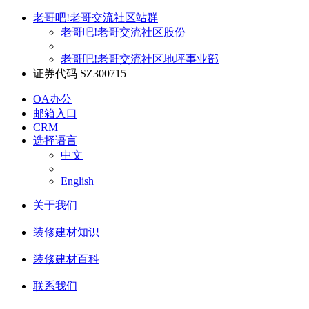
老哥吧!老哥交流社区站群
老哥吧!老哥交流社区股份
老哥吧!老哥交流社区地坪事业部
证券代码 SZ300715
OA办公
邮箱入口
CRM
选择语言
中文
English
关于我们
装修建材知识
装修建材百科
联系我们