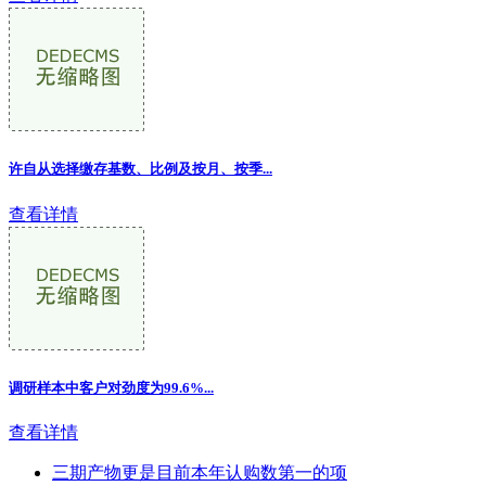
许自从选择缴存基数、比例及按月、按季
...
查看详情
调研样本中客户对劲度为99.6%...
查看详情
三期产物更是目前本年认购数第一的项