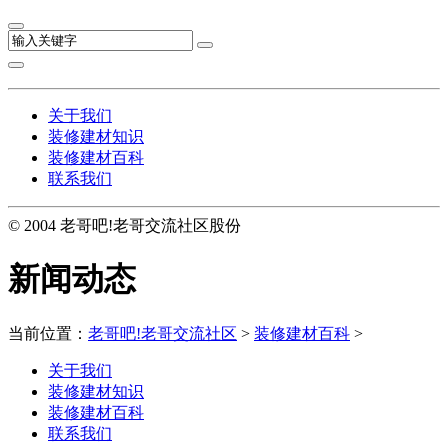
关于我们
装修建材知识
装修建材百科
联系我们
© 2004 老哥吧!老哥交流社区股份
新闻动态
当前位置：
老哥吧!老哥交流社区
>
装修建材百科
>
关于我们
装修建材知识
装修建材百科
联系我们