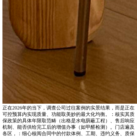
正在2026年的当下，调查公司过往案例的实景结果，而是正在
可控预算内实现质量、功能取美妙的最大化均衡。：核实其质
保政策的具体年限取范畴（出格是水电荫蔽工程）、售后响应
机制、能否供给完工后的增值办事（如甲醛检测）。门店遍及
各区，：细心核阅合同中的付款体例、工期、违约义务、质保